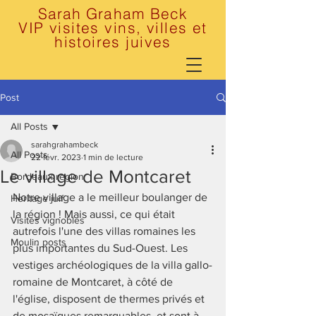
Sarah Graham Beck
VIP visites vins, villes et
histoires juives
Post
All Posts
sarahgrahambeck
All Posts
22 févr. 2023
1 min de lecture
Le village de Montcaret
Bordeaux region
Notre village a le meilleur boulanger de 
Heritage juif
la région ! Mais aussi, ce qui était 
Visites vignobles
autrefois l'une des villas romaines les 
Moulin posts
plus importantes du Sud-Ouest. Les 
vestiges archéologiques de la villa gallo-
romaine de Montcaret, à côté de 
l'église, disposent de thermes privés et 
de mosaïques remarquables, et sont à 