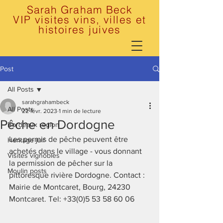
Sarah Graham Beck
VIP visites vins, villes et
histoires juives
Post
All Posts
sarahgrahambeck
All Posts
22 févr. 2023
1 min de lecture
Pêche en Dordogne
Bordeaux region
Les permis de pêche peuvent être 
Heritage juif
achetés dans le village - vous donnant 
Visites vignobles
la permission de pêcher sur la 
Moulin posts
pittoresque rivière Dordogne. Contact : 
Mairie de Montcaret, Bourg, 24230 
Montcaret. Tel: +33(0)5 53 58 60 06