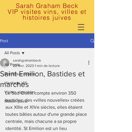
Sarah Graham Beck
VIP visites vins, villes et
histoires juives
Post
All Posts
sarahgrahambeck
All Posts
22 févr. 2023
1 min de lecture
Saint Emilion, Bastides et
Bordeaux region
marchés
Heritage juif
Visites vignobles
Le Sud-Ouest compte environ 350 
bastides: des «villes nouvelles» créées 
Moulin posts
aux XIIIe et XIVe siècles, elles étaient 
toutes bâties autour d'une grande place 
centrale, mais chacune a sa propre 
identité. St Emilion est un lieu 