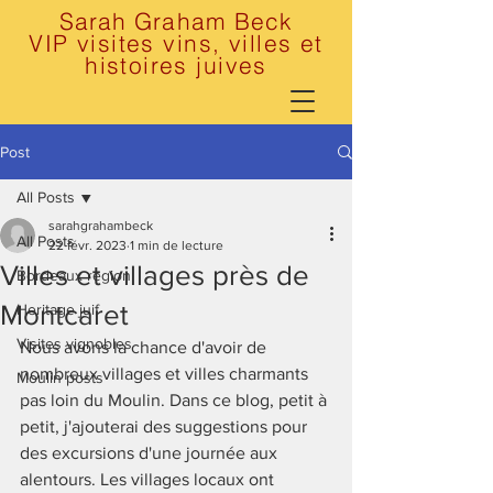
Sarah Graham Beck
VIP visites vins, villes et
histoires juives
Post
All Posts
sarahgrahambeck
All Posts
22 févr. 2023
1 min de lecture
Villes et villages près de
Bordeaux region
Montcaret
Heritage juif
Visites vignobles
Nous avons la chance d'avoir de 
nombreux villages et villes charmants 
Moulin posts
pas loin du Moulin. Dans ce blog, petit à 
petit, j'ajouterai des suggestions pour 
des excursions d'une journée aux 
alentours. Les villages locaux ont 